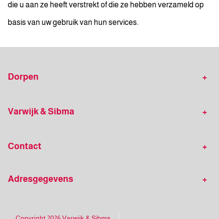
die u aan ze heeft verstrekt of die ze hebben verzameld op
basis van uw gebruik van hun services.
Dorpen
Werkzaam in onder andere
Ureterp
Varwijk & Sibma
Frieschepalen
Drachten
Klantverhalen
Zoekopdracht plaatsen
Beetsterzwaag
Donkerbroek
Contact
Gratis waardebepaling
Opsterlandse Makelaars
De Wilp
Bakkeveen
Algemeen nummer
Deeldiensten
Woning ruilen
Opende
Wijnjewoude
Adresgegevens
0512 - 30 06 68
Hypotheekadvies
Particuliere verzekeringen
Waskemeer
Bezoekadres:
Zakelijke verzekeringen
Mailadres
Varwijk & Sibma
Copyright 2026 Varwijk & Sibma