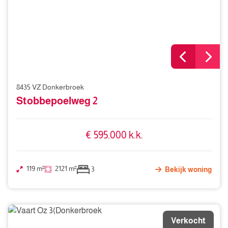
8435 VZ Donkerbroek
Stobbepoelweg 2
€ 595.000 k.k.
119 m²
2121 m²
3
Bekijk woning
Verkocht