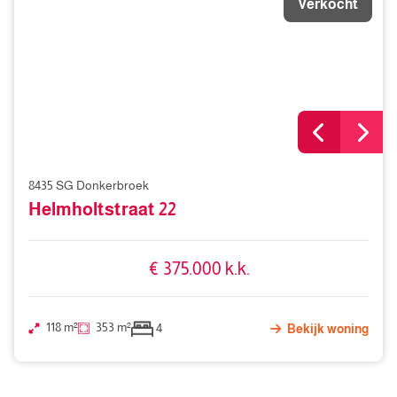
Verkocht
8435 SG Donkerbroek
Helmholtstraat 22
€ 375.000 k.k.
118 m²
353 m²
4
Bekijk woning