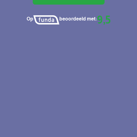
9,5
Op
beoordeeld met: