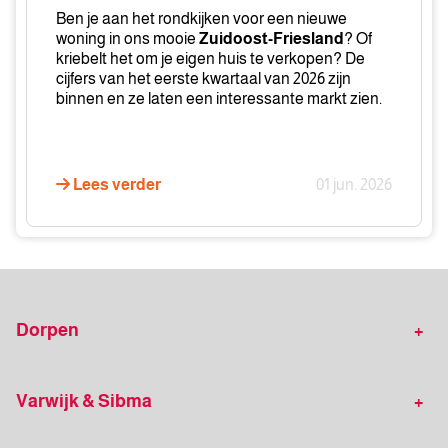
Dit
Ben je aan het rondkijken voor een nieuwe
is
woning in ons mooie
Zuidoost-Friesland
? Of
wat
kriebelt het om je eigen huis te verkopen? De
cijfers van het eerste kwartaal van 2026 zijn
je
binnen en ze laten een interessante markt zien.
nu
moet
weten
(Q1
Lees verder
01 jun. 2026
2026)
Dorpen
Werkzaam in onder andere
Ureterp
Varwijk & Sibma
Frieschepalen
Drachten
Klantverhalen
Zoekopdracht plaatsen