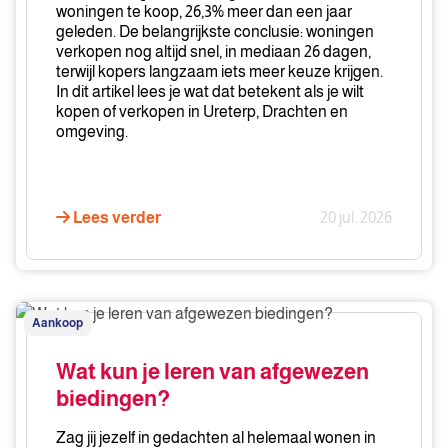
woningen te koop, 26,3% meer dan een jaar
geleden. De belangrijkste conclusie: woningen
verkopen nog altijd snel, in mediaan 26 dagen,
terwijl kopers langzaam iets meer keuze krijgen.
In dit artikel lees je wat dat betekent als je wilt
kopen of verkopen in Ureterp, Drachten en
omgeving.
Lees verder
20 jul. 2026
Wat
Aankoop
kun
je
Wat kun je leren van afgewezen
leren
biedingen?
van
afgewezen
Zag jij jezelf in gedachten al helemaal wonen in