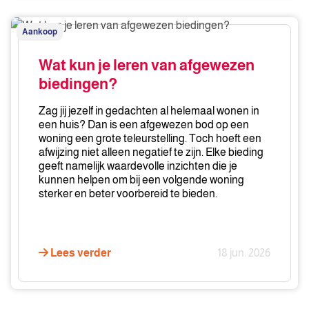
Wat
Aankoop
kun
je
Wat kun je leren van afgewezen
leren
biedingen?
van
afgewezen
Zag jij jezelf in gedachten al helemaal wonen in
biedingen?
een huis? Dan is een afgewezen bod op een
woning een grote teleurstelling. Toch hoeft een
afwijzing niet alleen negatief te zijn. Elke bieding
geeft namelijk waardevolle inzichten die je
kunnen helpen om bij een volgende woning
sterker en beter voorbereid te bieden.
Lees verder
18 jun. 2026