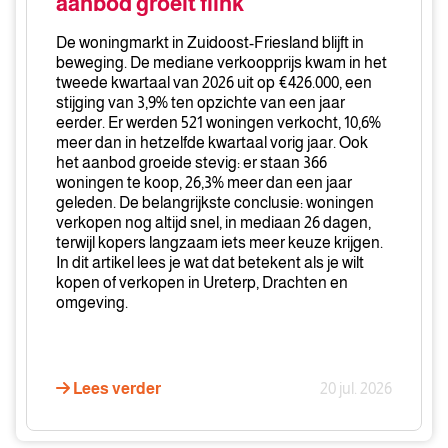
aanbod groeit flink
stijgen
door,
De woningmarkt in Zuidoost-Friesland blijft in
aanbod
beweging. De mediane verkoopprijs kwam in het
groeit
tweede kwartaal van 2026 uit op €426.000, een
stijging van 3,9% ten opzichte van een jaar
flink
eerder. Er werden 521 woningen verkocht, 10,6%
meer dan in hetzelfde kwartaal vorig jaar. Ook
het aanbod groeide stevig: er staan 366
woningen te koop, 26,3% meer dan een jaar
geleden. De belangrijkste conclusie: woningen
verkopen nog altijd snel, in mediaan 26 dagen,
terwijl kopers langzaam iets meer keuze krijgen.
In dit artikel lees je wat dat betekent als je wilt
kopen of verkopen in Ureterp, Drachten en
omgeving.
Lees verder
20 jul. 2026