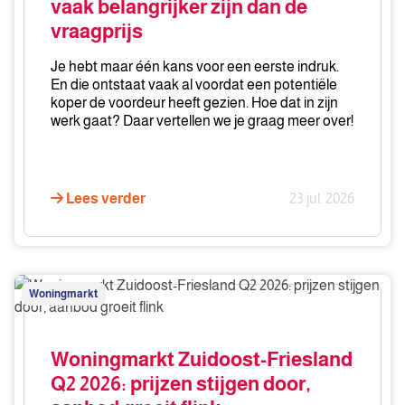
vaak belangrijker zijn dan de
belangrijker
vraagprijs
zijn
dan
Je hebt maar één kans voor een eerste indruk.
de
En die ontstaat vaak al voordat een potentiële
vraagprijs
koper de voordeur heeft gezien. Hoe dat in zijn
werk gaat? Daar vertellen we je graag meer over!
Lees verder
23 jul. 2026
Woningmarkt
Woningmarkt
Zuidoost-
Friesland
Q2
Woningmarkt Zuidoost-Friesland
2026:
Q2 2026: prijzen stijgen door,
prijzen