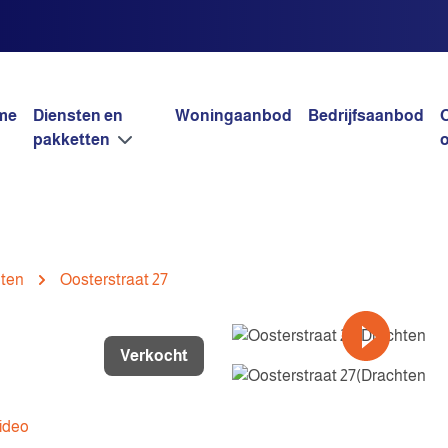
l
me
Diensten en
Woningaanbod
Bedrijfsaanbod
pakketten
ten
Oosterstraat 27
Verkocht
ideo