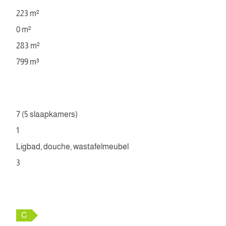
223 m²
0 m²
283 m²
799 m³
7 (5 slaapkamers)
1
Ligbad, douche, wastafelmeubel
3
C