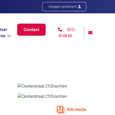
Inloggen op Move.nl
Over
Contact
0512 -
ons
30 06 68
Alle media