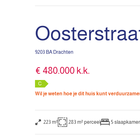
Oosterstraa
9203 BA Drachten
€ 480.000 k.k.
C
Wil je weten hoe je dit huis kunt verduurzam
223 m²
283 m²
perceel
5
slaapkamer