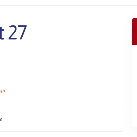
t 27
en?
s