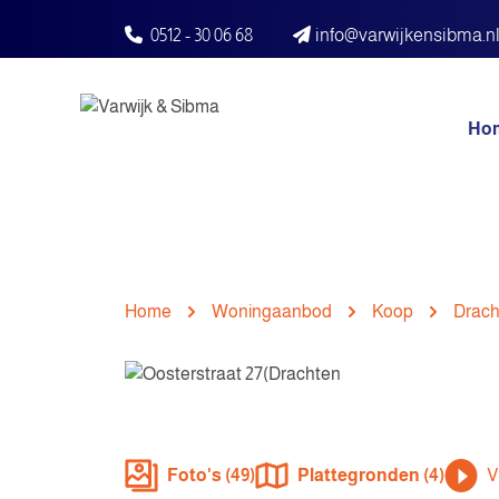
Spring naar inhoud
0512 - 30 06 68
info@varwijkensibma.n
Ho
Home
Woningaanbod
Koop
Drach
Foto's (49)
Plattegronden (4)
V